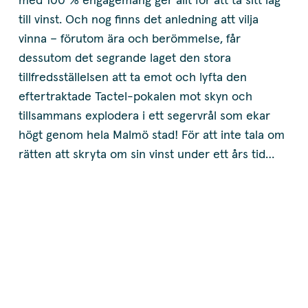
med 100 % engagemang ger allt för att ta sitt lag
till vinst. Och nog finns det anledning att vilja
vinna – förutom ära och berömmelse, får
dessutom det segrande laget den stora
tillfredsställelsen att ta emot och lyfta den
eftertraktade Tactel-pokalen mot skyn och
tillsammans explodera i ett segervrål som ekar
högt genom hela Malmö stad! För att inte tala om
rätten att skryta om sin vinst under ett års tid…