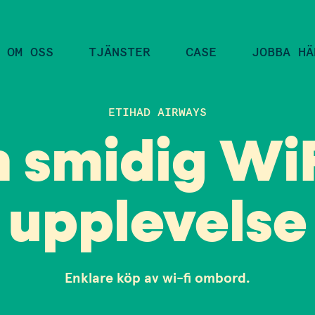
OM OSS
TJÄNSTER
CASE
JOBBA HÄ
ETIHAD AIRWAYS
n smidig WiF
upplevelse
Enklare köp av wi-fi ombord.