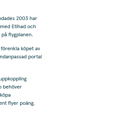
undades 2003 har
ns med Etihad och
 på flygplanen.
 förenkla köpet av
undanpassad portal
tuppkoppling
to behöver
 köpa
ent flyer poäng.