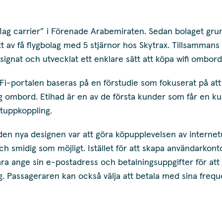
“flag carrier” i Förenade Arabemiraten. Sedan bolaget gr
 ett av få flygbolag med 5 stjärnor hos Skytrax. Tillsamma
signat och utvecklat ett enklare sätt att köpa wifi ombord
i-portalen baseras på en förstudie som fokuserat på att
g ombord. Etihad är en av de första kunder som får en k
etuppkoppling.
n nya designen var att göra köpupplevelsen av interne
h smidig som möjligt. Istället för att skapa användarkon
ra ange sin e-postadress och betalningsuppgifter för att
. Passageraren kan också välja att betala med sina frequ