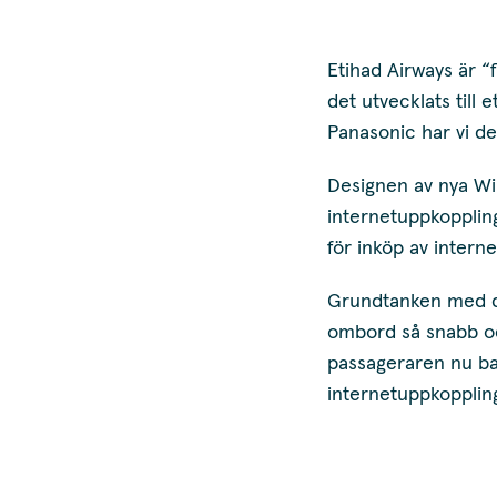
Etihad Airways är 
det utvecklats till
Panasonic har vi de
Designen av nya WiF
internetuppkopplin
för inköp av intern
Grundtanken med de
ombord så snabb oc
passageraren nu ba
internetuppkoppling